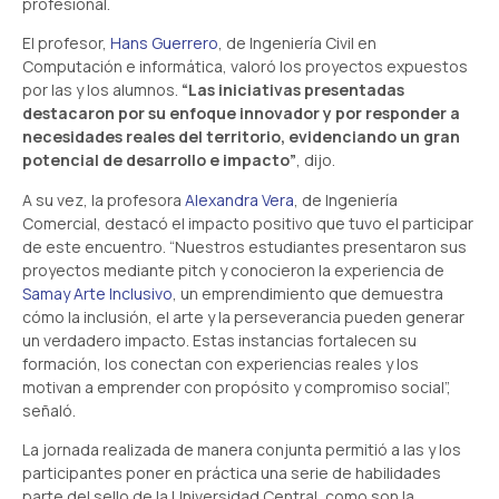
profesional.
El profesor,
Hans Guerrero
, de Ingeniería Civil en
Computación e informática, valoró los proyectos expuestos
por las y los alumnos.
“Las iniciativas presentadas
destacaron por su enfoque innovador y por responder a
necesidades reales del territorio, evidenciando un gran
potencial de desarrollo e impacto”
, dijo.
A su vez, la profesora
Alexandra Vera
, de Ingeniería
Comercial, destacó el impacto positivo que tuvo el participar
de este encuentro. “Nuestros estudiantes presentaron sus
proyectos mediante pitch y conocieron la experiencia de
Samay Arte Inclusivo
, un emprendimiento que demuestra
cómo la inclusión, el arte y la perseverancia pueden generar
un verdadero impacto. Estas instancias fortalecen su
formación, los conectan con experiencias reales y los
motivan a emprender con propósito y compromiso social”,
señaló.
La jornada realizada de manera conjunta permitió a las y los
participantes poner en práctica una serie de habilidades
parte del sello de la Universidad Central, como son la